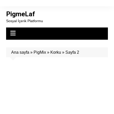
Skip
to
PigmeLaf
content
Sosyal İçerik Platformu
Ana sayfa
»
PigMix
»
Korku
»
Sayfa 2