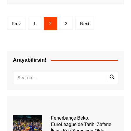
Yazı
Prev
1
2
3
Next
sayfalandırması
Arayabilirsin!
Fenerbahçe Beko,
EuroLeague’de Tarihi Zaferle
İkinci Kez Şampiyon Oldu!