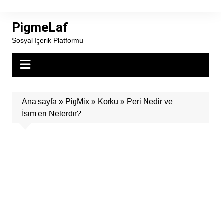
Skip
to
PigmeLaf
content
Sosyal İçerik Platformu
Ana sayfa
»
PigMix
»
Korku
»
Peri Nedir ve
İsimleri Nelerdir?