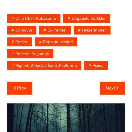
Chin Chim Kobakama
Doğaüstü Varlıklar
Domovoi
Ev Perileri
Hyldermoder
Periler
Perilerin Isimleri
Perilerle Yaşamak
PigmeLaf Sosyal İçerik Platformu
Pixies
Yazı
Prev
Next
gezinmesi