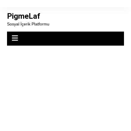
Skip
to
PigmeLaf
content
Sosyal İçerik Platformu