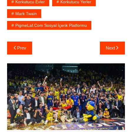
Korkutucu Evler
Korkutucu Yerler
Mark Twain
PigmeLaf.com Sosyal İçerik Platformu
Yazı
Prev
Next
gezinmesi