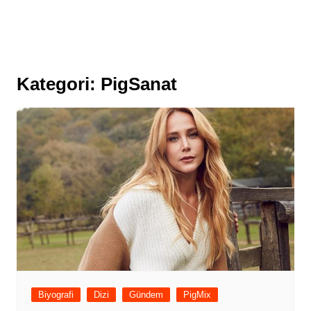
Kategori:
PigSanat
Biyografi
Dizi
Gündem
PigMix