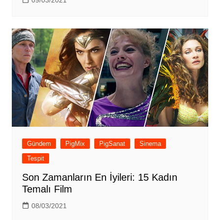
09/03/2021
Gündem
PigMix
PigSanat
Sinema
Tespit
Son Zamanların En İyileri: 15 Kadın
Temalı Film
08/03/2021