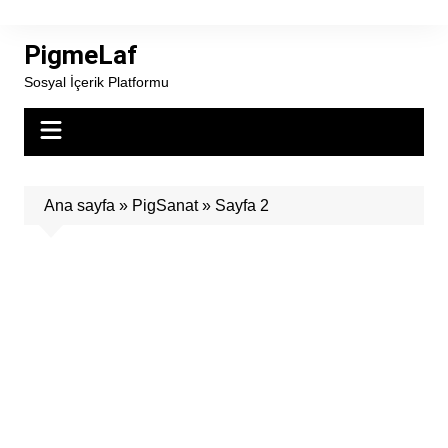
Skip
to
PigmeLaf
content
Sosyal İçerik Platformu
Ana sayfa
»
PigSanat
»
Sayfa 2