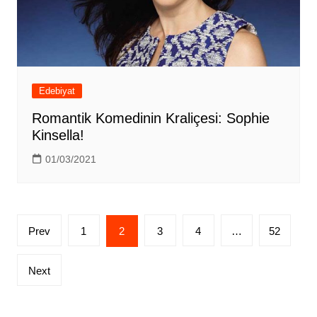
Edebiyat
Romantik Komedinin Kraliçesi: Sophie
Kinsella!
01/03/2021
Yazı
Prev
1
2
3
4
…
52
sayfalandırması
Next