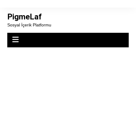
Skip
to
PigmeLaf
content
Sosyal İçerik Platformu