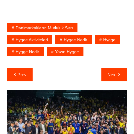
Danimarkalıların Mutluluk Sırrı
Hygee Aktiviteleri
Hygee Nedir
Hygge
Hygge Nedir
Yazın Hygge
Yazı
Prev
Next
gezinmesi