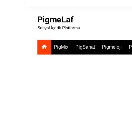
Skip
to
PigmeLaf
content
Sosyal İçerik Platformu
PigMix
PigSanat
Pigmeloji
P