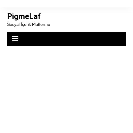
Skip
to
PigmeLaf
content
Sosyal İçerik Platformu