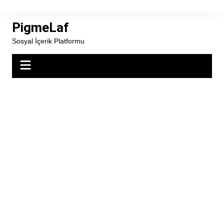
Skip
to
PigmeLaf
content
Sosyal İçerik Platformu