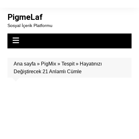
Skip
to
PigmeLaf
content
Sosyal İçerik Platformu
Ana sayfa
»
PigMix
»
Tespit
»
Hayatınızı
Değiştirecek 21 Anlamlı Cümle