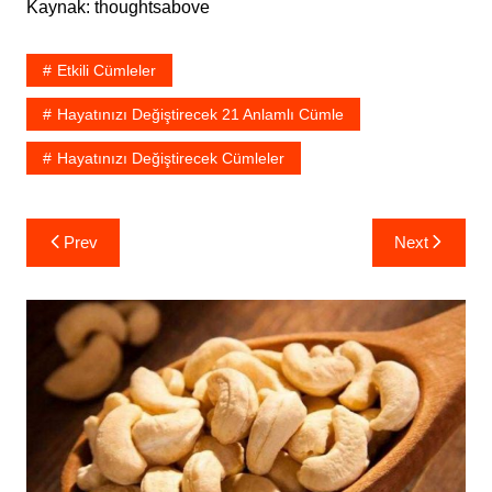
Kaynak: thoughtsabove
Etkili Cümleler
Hayatınızı Değiştirecek 21 Anlamlı Cümle
Hayatınızı Değiştirecek Cümleler
Yazı
Prev
Next
gezinmesi