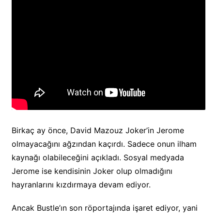
Birkaç ay önce, David Mazouz Joker’in Jerome
olmayacağını ağzından kaçırdı. Sadece onun ilham
kaynağı olabileceğini açıkladı. Sosyal medyada
Jerome ise kendisinin Joker olup olmadığını
hayranlarını kızdırmaya devam ediyor.
Ancak Bustle’ın son röportajında işaret ediyor, yani