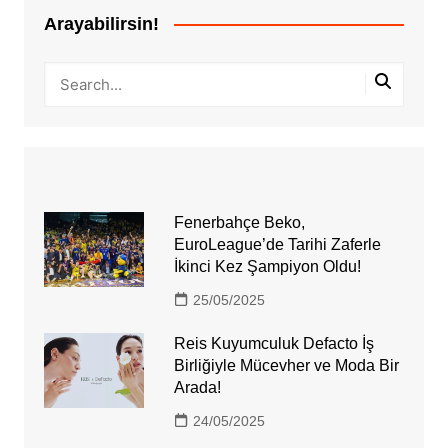
Arayabilirsin!
Fenerbahçe Beko,
EuroLeague’de Tarihi Zaferle
İkinci Kez Şampiyon Oldu!
25/05/2025
Reis Kuyumculuk Defacto İş
Birliğiyle Mücevher ve Moda Bir
Arada!
24/05/2025