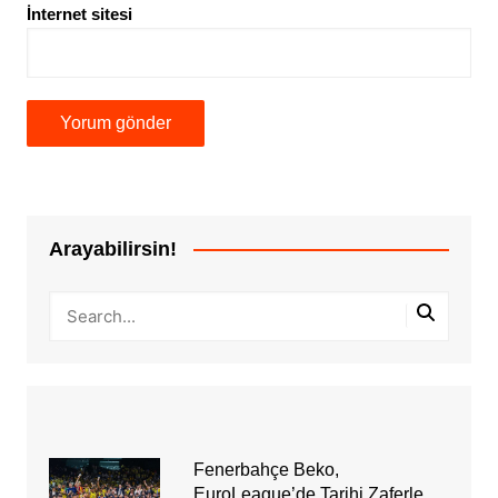
İnternet sitesi
Arayabilirsin!
Fenerbahçe Beko,
EuroLeague’de Tarihi Zaferle