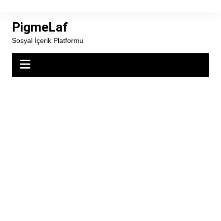
Skip
to
PigmeLaf
content
Sosyal İçerik Platformu