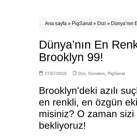
Ana sayfa
»
PigSanat
»
Dizi
»
Dünya’nın E
Dünya’nın En Renkl
Brooklyn 99!
27/07/2018
Dizi
,
Gündem
,
PigSanat
Brooklyn’deki azılı su
en renkli, en özgün ek
misiniz? O zaman sizi
bekliyoruz!