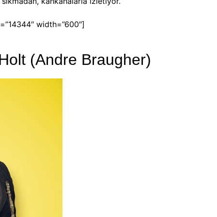
m sıkmadan, kahkahalarla izletiyor.
=”14344″ width=”600″]
olt (Andre Braugher)