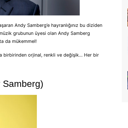
başaran Andy Samberg’e hayranlığınız bu diziden
d müzik grubunun üyesi olan Andy Samberg
ıkta da mükemmel!
a birbirinden orjinal, renkli ve değişik… Her bir
y Samberg)