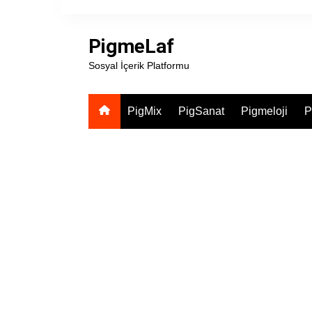
Skip
to
PigmeLaf
content
Sosyal İçerik Platformu
PigMix
PigSanat
Pigmeloji
P