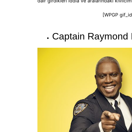
dair girdikleri iddia ve aralarındaki kıvılcı
[WPGP gif_id
Captain Raymond H