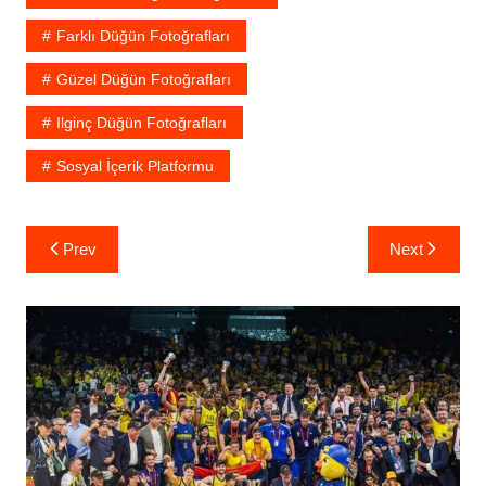
Farklı Düğün Fotoğrafları
Güzel Düğün Fotoğrafları
Ilginç Düğün Fotoğrafları
Sosyal İçerik Platformu
Yazı
Prev
Next
gezinmesi