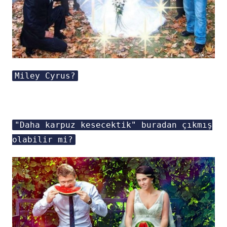
Miley Cyrus?
"Daha karpuz kesecektik" buradan çıkmış
olabilir mi?