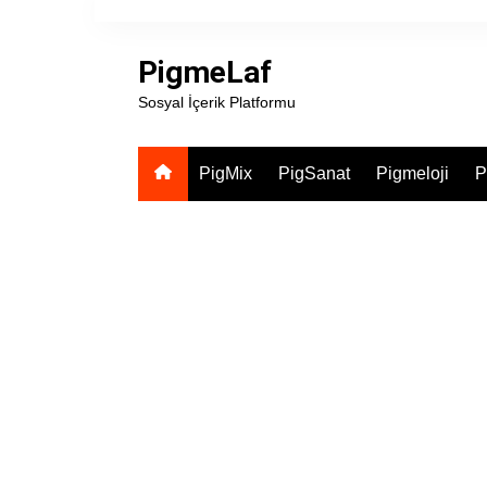
Skip
to
PigmeLaf
content
Sosyal İçerik Platformu
PigMix
PigSanat
Pigmeloji
P