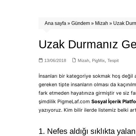
Ana sayfa
»
Gündem
»
Mizah
»
Uzak Durm
Uzak Durmanız Ger
13/06/2018
Mizah
,
PigMix
,
Tespit
İnsanları bir kategoriye sokmak hoş deği
gereken tipte insanların olması da kaçınılm
fark etmeden hayatınıza girmiştir ve siz f
şimdilik PigmeLaf.com
Sosyal İçerik Plat
yazıyoruz. Kim bilir ilerde listemiz belki 
1. Nefes aldığı sıklıkta yala