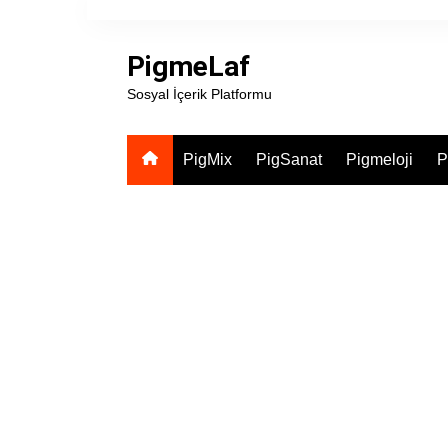
Skip
to
PigmeLaf
content
Sosyal İçerik Platformu
PigMix
PigSanat
Pigmeloji
P