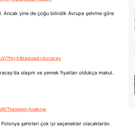
si. Ancak yine de çoğu bilindik Avrupa şehrine göre
uV/?hl=tr&tagged=boracay
oracay’da ulaşım ve yemek fiyatları oldukça makul.
SqW/?tagged=krakow
a Polonya şehirleri çok iyi seçenekler olacaklardır.