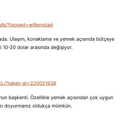
Ms/?tagged=willemstad
 ada. Ulaşım, konaklama ve yemek açısında bütçeye
 10-20 dolar arasında değişiyor.
cL/?taken-at=220021938
nun başkenti. Özellikle yemek açısından çok uygun
nızı doyurmanız oldukça mümkün.