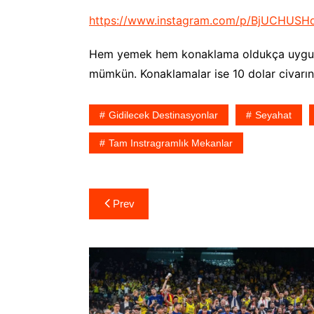
https://www.instagram.com/p/BjUCHUSHd
Hem yemek hem konaklama oldukça uygun f
mümkün. Konaklamalar ise 10 dolar civarın
Gidilecek Destinasyonlar
Seyahat
Tam Instragramlık Mekanlar
Yazı
Prev
gezinmesi