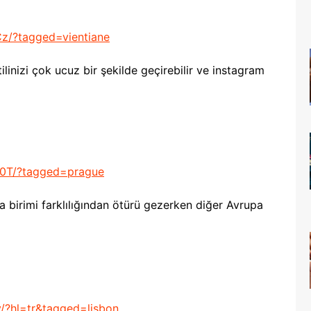
z/?tagged=vientiane
ilinizi çok ucuz bir şekilde geçirebilir ve instagram
x0T/?tagged=prague
ra birimi farklılığından ötürü gezerken diğer Avrupa
/?hl=tr&tagged=lisbon