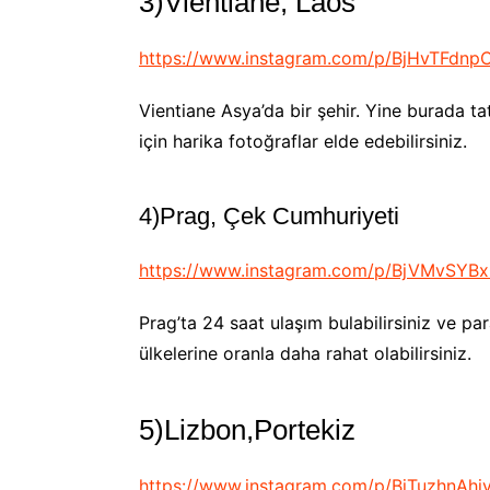
3)Vientiane, Laos
https://www.instagram.com/p/BjHvTFdnpC
Vientiane Asya’da bir şehir. Yine burada tat
için harika fotoğraflar elde edebilirsiniz.
4)Prag, Çek Cumhuriyeti
https://www.instagram.com/p/BjVMvSYB
Prag’ta 24 saat ulaşım bulabilirsiniz ve pa
ülkelerine oranla daha rahat olabilirsiniz.
5)Lizbon,Portekiz
https://www.instagram.com/p/BjTuzhnAhiy