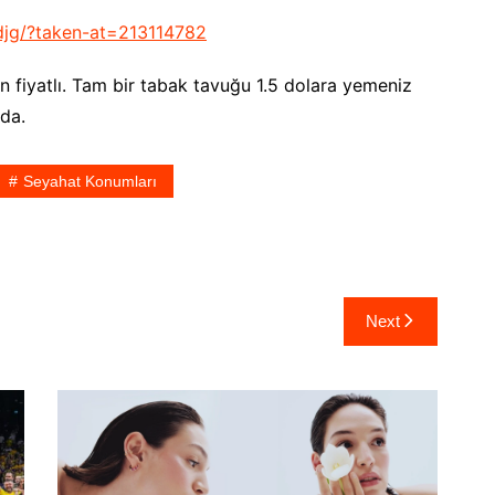
jg/?taken-at=213114782
iyatlı. Tam bir tabak tavuğu 1.5 dolara yemeniz
da.
Seyahat Konumları
Next