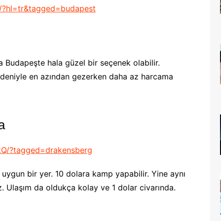
z/?hl=tr&tagged=budapest
da Budapeşte hala güzel bir seçenek olabilir.
 nedeniyle en azından gezerken daha az harcama
a
kQ/?tagged=drakensberg
ygun bir yer. 10 dolara kamp yapabilir. Yine aynı
iz. Ulaşım da oldukça kolay ve 1 dolar civarında.