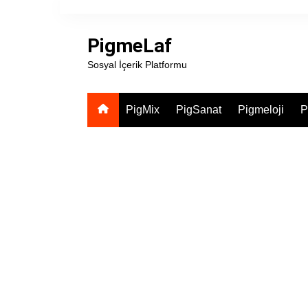
Skip
to
PigmeLaf
content
Sosyal İçerik Platformu
PigMix
PigSanat
Pigmeloji
P