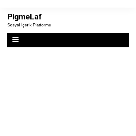
Skip
to
PigmeLaf
content
Sosyal İçerik Platformu