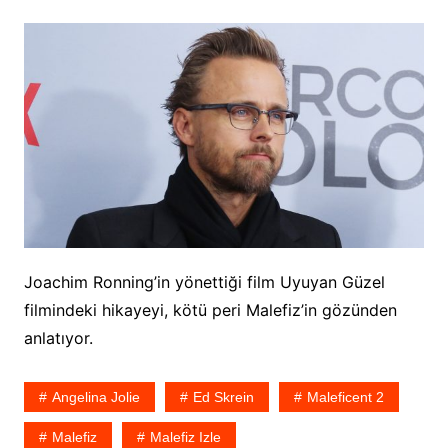
Joachim Ronning’in yönettiği film Uyuyan Güzel
filmindeki hikayeyi, kötü peri Malefiz’in gözünden
anlatıyor.
Angelina Jolie
Ed Skrein
Maleficent 2
Malefiz
Malefiz Izle