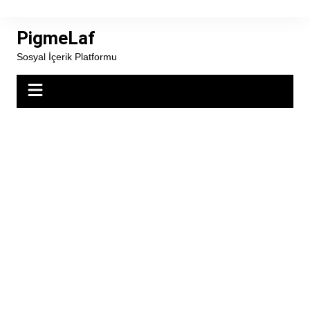
Skip
to
PigmeLaf
content
Sosyal İçerik Platformu