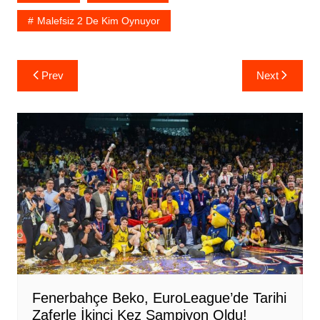
Malefsiz 2 De Kim Oynuyor
Yazı
Prev
Next
gezinmesi
Fenerbahçe Beko, EuroLeague’de Tarihi
Zaferle İkinci Kez Şampiyon Oldu!