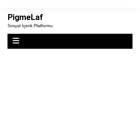
Skip
to
PigmeLaf
content
Sosyal İçerik Platformu