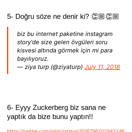
5- Doğru söze ne denir ki? 👏🏼👏🏼
biz bu internet paketine instagram
story'de size gelen övgüleri soru
kisvesi altında görmek için mi para
bayılıyoruz.
— ziya turp (@ziyaturp)
July 11, 2018
6- Eyyy Zuckerberg biz sana ne
yaptık da bize bunu yaptın!!
https://twitter.com/mblci/status/1016796202942246