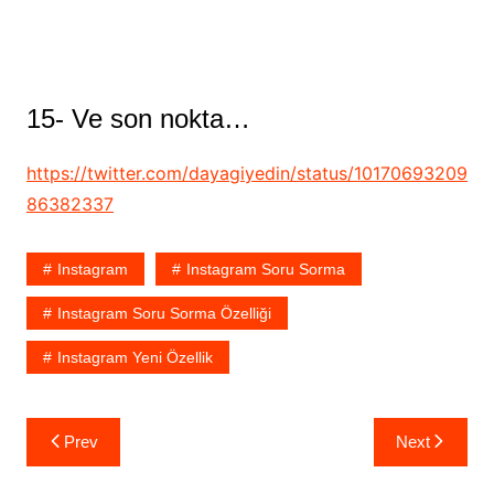
15- Ve son nokta…
https://twitter.com/dayagiyedin/status/10170693209
86382337
Instagram
Instagram Soru Sorma
Instagram Soru Sorma Özelliği
Instagram Yeni Özellik
Yazı
Prev
Next
gezinmesi