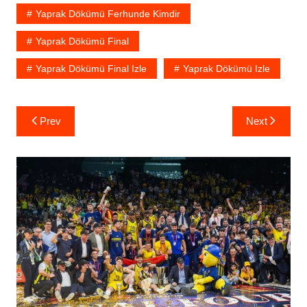
Yaprak Dökümü Ferhunde Kimdir
Yaprak Dökümü Final
Yaprak Dökümü Final Izle
Yaprak Dökümü Izle
Yazı
Prev
Next
gezinmesi