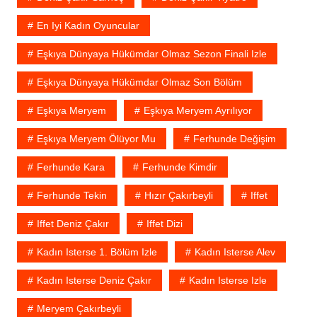
En Iyi Kadın Oyuncular
Eşkıya Dünyaya Hükümdar Olmaz Sezon Finali Izle
Eşkıya Dünyaya Hükümdar Olmaz Son Bölüm
Eşkıya Meryem
Eşkıya Meryem Ayrılıyor
Eşkıya Meryem Ölüyor Mu
Ferhunde Değişim
Ferhunde Kara
Ferhunde Kimdir
Ferhunde Tekin
Hızır Çakırbeyli
Iffet
Iffet Deniz Çakır
Iffet Dizi
Kadın Isterse 1. Bölüm Izle
Kadın Isterse Alev
Kadın Isterse Deniz Çakır
Kadın Isterse Izle
Meryem Çakırbeyli