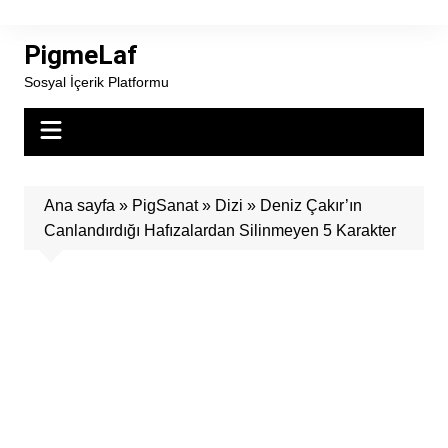
Skip
to
PigmeLaf
content
Sosyal İçerik Platformu
Ana sayfa
»
PigSanat
»
Dizi
»
Deniz Çakır’ın
Canlandırdığı Hafızalardan Silinmeyen 5 Karakter