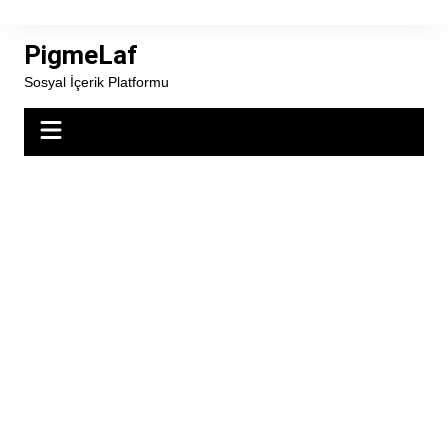
Skip
to
PigmeLaf
content
Sosyal İçerik Platformu