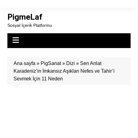
Skip
to
PigmeLaf
content
Sosyal İçerik Platformu
Ana sayfa
»
PigSanat
»
Dizi
»
Sen Anlat
Karadeniz’in İmkansız Aşıkları Nefes ve Tahir’i
Sevmek İçin 11 Neden