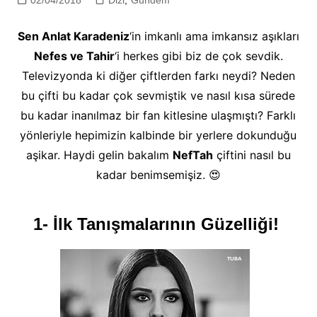
02/04/2018
Dizi
,
Gündem
Sen Anlat Karadeniz
‘in imkanlı ama imkansız aşıkları
Nefes ve Tahir
‘i herkes gibi biz de çok sevdik.
Televizyonda ki diğer çiftlerden farkı neydi? Neden
bu çifti bu kadar çok sevmiştik ve nasıl kısa sürede
bu kadar inanılmaz bir fan kitlesine ulaşmıştı? Farklı
yönleriyle hepimizin kalbinde bir yerlere dokunduğu
aşikar. Haydi gelin bakalım
NefTah
çiftini nasıl bu
kadar benimsemişiz. 😍
1- İlk Tanışmalarının Güzelliği!