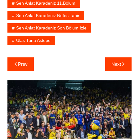
Sen Anlat Karadeniz 11.bölüm
Sen Anlat Karadeniz Nefes Tahir
Sen Anlat Karadeniz Son Bölüm Izle
Ulas Tuna Astepe
Yazı
Prev
Next
gezinmesi