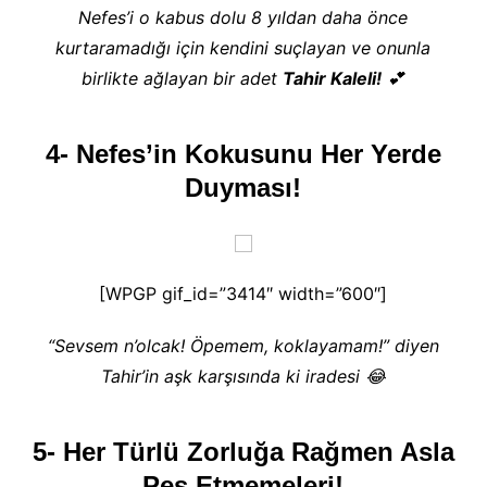
Nefes’i o kabus dolu 8 yıldan daha önce
kurtaramadığı için kendini suçlayan ve onunla
birlikte ağlayan bir adet
Tahir Kaleli!
💕
4- Nefes’in Kokusunu Her Yerde
Duyması!
[WPGP gif_id=”3414″ width=”600″]
“Sevsem n’olcak! Öpemem, koklayamam!” diyen
Tahir’in aşk karşısında ki iradesi 😂
5- Her Türlü Zorluğa Rağmen Asla
Pes Etmemeleri!