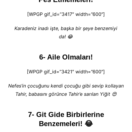
[WPGP gif_id=”3417″ width=”600″]
Karadeniz inadı işte, başka bir şeye benzemiyi
da! 😂
6- Aile Olmaları!
[WPGP gif_id=”3421″ width=”600″]
Nefes’in çocuğunu kendi çocuğu gibi sevip kollayan
Tahir, babasını görünce Tahir’e sarılan Yiğit 😍
7- Git Gide Birbirlerine
Benzemeleri! 😂