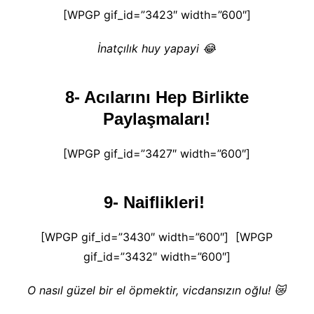
[WPGP gif_id=”3423″ width=”600″]
İnatçılık huy yapayi 😂
8- Acılarını Hep Birlikte
Paylaşmaları!
[WPGP gif_id=”3427″ width=”600″]
9- Naiflikleri!
[WPGP gif_id=”3430″ width=”600″] [WPGP
gif_id=”3432″ width=”600″]
O nasıl güzel bir el öpmektir, vicdansızın oğlu! 😿