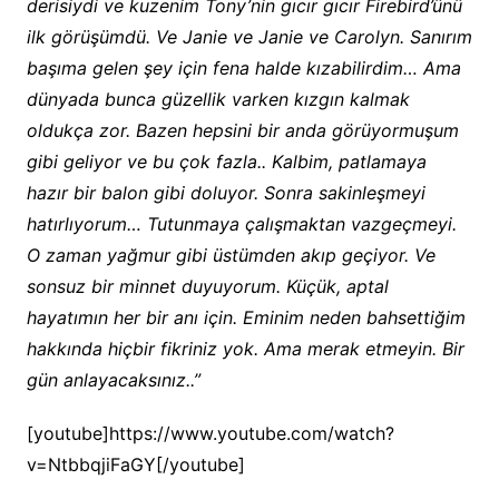
derisiydi ve kuzenim Tony’nin gıcır gıcır Firebird’ünü
ilk görüşümdü. Ve Janie ve Janie ve Carolyn. Sanırım
başıma gelen şey için fena halde kızabilirdim… Ama
dünyada bunca güzellik varken kızgın kalmak
oldukça zor. Bazen hepsini bir anda görüyormuşum
gibi geliyor ve bu çok fazla.. Kalbim, patlamaya
hazır bir balon gibi doluyor. Sonra sakinleşmeyi
hatırlıyorum… Tutunmaya çalışmaktan vazgeçmeyi.
O zaman yağmur gibi üstümden akıp geçiyor. Ve
sonsuz bir minnet duyuyorum. Küçük, aptal
hayatımın her bir anı için. Eminim neden bahsettiğim
hakkında hiçbir fikriniz yok. Ama merak etmeyin. Bir
gün anlayacaksınız..”
[youtube]https://www.youtube.com/watch?
v=NtbbqjiFaGY[/youtube]