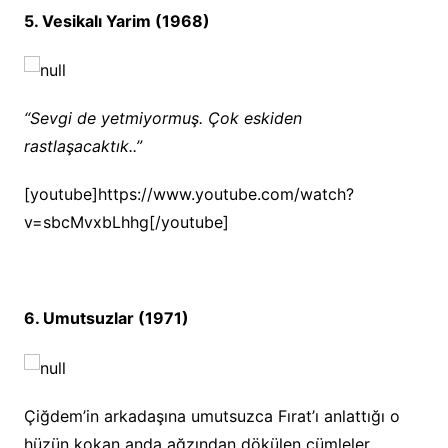
5. Vesikalı Yarim (1968)
“Sevgi de yetmiyormuş. Çok eskiden
rastlaşacaktık..”
[youtube]https://www.youtube.com/watch?
v=sbcMvxbLhhg[/youtube]
6. Umutsuzlar (1971)
Çiğdem’in arkadaşına umutsuzca Fırat’ı anlattığı o
hüzün kokan anda ağzından dökülen cümleler..