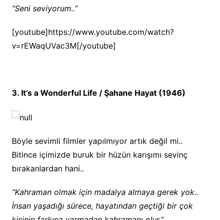
“Seni seviyorum..”
[youtube]https://www.youtube.com/watch?
v=rEWaqUVac3M[/youtube]
3. It’s a Wonderful Life / Şahane Hayat (1946)
Böyle sevimli filmler yapılmıyor artık değil mi..
Bitince içimizde buruk bir hüzün karışımı sevinç
bırakanlardan hani..
“Kahraman olmak için madalya almaya gerek yok..
İnsan yaşadığı sürece, hayatından geçtiği bir çok
kişinin farkına varmadan kahramanı olur.”