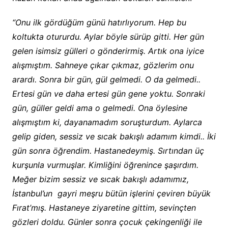
“Onu ilk gördüğüm günü hatırlıyorum. Hep bu
koltukta otururdu. Aylar böyle sürüp gitti. Her gün
gelen isimsiz gülleri o gönderirmiş. Artık ona iyice
alışmıştım. Sahneye çıkar çıkmaz, gözlerim onu
arardı. Sonra bir gün, gül gelmedi. O da gelmedi..
Ertesi gün ve daha ertesi gün gene yoktu. Sonraki
gün, güller geldi ama o gelmedi. Ona öylesine
alışmıştım ki, dayanamadım soruşturdum. Aylarca
gelip giden, sessiz ve sıcak bakışlı adamım kimdi.. İki
gün sonra öğrendim. Hastanedeymiş. Sırtından üç
kurşunla vurmuşlar. Kimliğini öğrenince şaşırdım.
Meğer bizim sessiz ve sıcak bakışlı adamımız,
İstanbul’un gayri meşru bütün işlerini çeviren büyük
Fırat’mış. Hastaneye ziyaretine gittim, sevinçten
gözleri doldu. Günler sonra çocuk çekingenliği ile