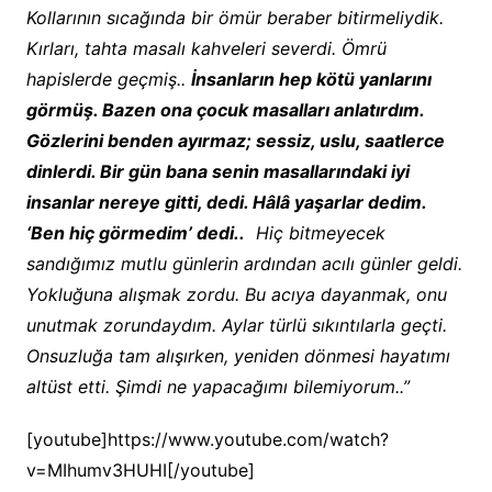
Kollarının sıcağında bir ömür beraber bitirmeliydik.
Kırları, tahta masalı kahveleri severdi. Ömrü
hapislerde geçmiş..
İnsanların hep kötü yanlarını
görmüş. Bazen ona çocuk masalları anlatırdım.
Gözlerini benden ayırmaz; sessiz, uslu, saatlerce
dinlerdi. Bir gün bana senin masallarındaki iyi
insanlar nereye gitti, dedi. Hâlâ yaşarlar dedim.
‘Ben hiç görmedim’ dedi..
Hiç bitmeyecek
sandığımız mutlu günlerin ardından acılı günler geldi.
Yokluğuna alışmak zordu. Bu acıya dayanmak, onu
unutmak zorundaydım. Aylar türlü sıkıntılarla geçti.
Onsuzluğa tam alışırken, yeniden dönmesi hayatımı
altüst etti. Şimdi ne yapacağımı bilemiyorum..”
[youtube]https://www.youtube.com/watch?
v=MIhumv3HUHI[/youtube]