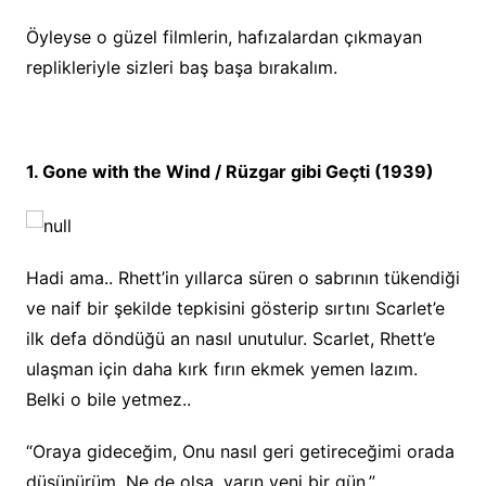
Öyleyse o güzel filmlerin, hafızalardan çıkmayan
replikleriyle sizleri baş başa bırakalım.
1. Gone with the Wind / Rüzgar gibi Geçti (1939)
Hadi ama.. Rhett’in yıllarca süren o sabrının tükendiği
ve naif bir şekilde tepkisini gösterip sırtını Scarlet’e
ilk defa döndüğü an nasıl unutulur. Scarlet, Rhett’e
ulaşman için daha kırk fırın ekmek yemen lazım.
Belki o bile yetmez..
“Oraya gideceğim, Onu nasıl geri getireceğimi orada
düşünürüm. Ne de olsa, yarın yeni bir gün.”