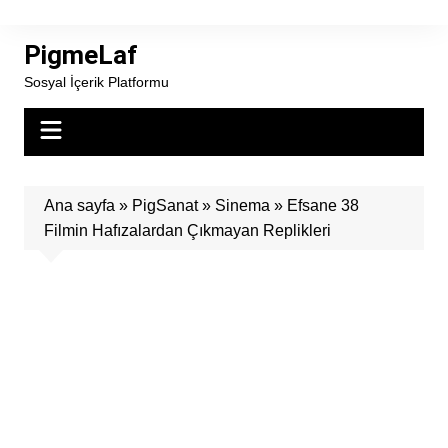
Skip
to
PigmeLaf
content
Sosyal İçerik Platformu
Ana sayfa
»
PigSanat
»
Sinema
»
Efsane 38
Filmin Hafızalardan Çıkmayan Replikleri