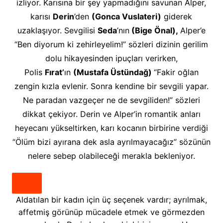
izliyor. Karısına bir şey yapmadığını savunan Alper,
karısı
Derin
’den
(Gonca Vuslateri)
giderek
uzaklaşıyor. Sevgilisi
Seda
’nın
(Bige Önal),
Alper’e
“Ben diyorum ki zehirleyelim!” sözleri dizinin gerilim
dolu hikayesinden ipuçları verirken,
Polis
Fırat’
ın
(Mustafa Üstündağ)
“Fakir oğlan
zengin kızla evlenir. Sonra kendine bir sevgili yapar.
Ne paradan vazgeçer ne de sevgiliden!” sözleri
dikkat çekiyor. Derin ve Alper’in romantik anları
heyecanı yükseltirken, karı kocanın birbirine verdiği
“Ölüm bizi ayırana dek asla ayrılmayacağız” sözünün
nelere sebep olabileceği merakla bekleniyor.
Aldatılan bir kadın için üç seçenek vardır; ayrılmak,
affetmiş görünüp mücadele etmek ve görmezden