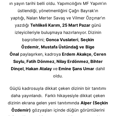
ın yayın tarihi belli oldu. Yapımcılığını MF Yapım’ın
üstlendiği, yönetmenliğini Çağrı Bayrak’ın
yaptığı, Nalan Merter Savaş ve Vilmer Özçınar’ın
yazdığı
Tehlikeli Karım, 25 Mart Pazar
günü
izleyicileriyle buluşmaya hazırlanıyor.
Dizinin
başrollerini;
Gonca Vuslateri
,
Seçkin
Özdemir,
Mustafa Üstündağ ve
Bige
Önal
paylaşırken, kadroya
Erdem Akakçe, Ceren
Soylu, Fatih Dönmez, Nilay Erdönmez, Bihter
Dinçel, Hakan Atalay
ve
Emine Şans Umar
dahil
oldu.
Güçlü kadrosuyla dikkat çeken dizinin bir tanıtımı
daha yayınlandı. Farklı hikayesiyle dikkat çeken
dizinin ekrana gelen yeni tanıtımında
Alper (Seçkin
Özdemir)
gözyaşları içinde düğün görüntülerini