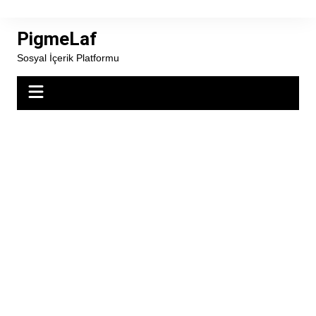
Skip
to
PigmeLaf
content
Sosyal İçerik Platformu