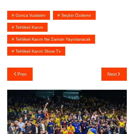
Gonca Vuslateri
Seçkin Özdemir
Tehlikeli Karım
Tehlikeli Karım Ne Zaman Yayınlanacak
Tehlikeli Karım Show Tv
Yazı
Prev
Next
gezinmesi