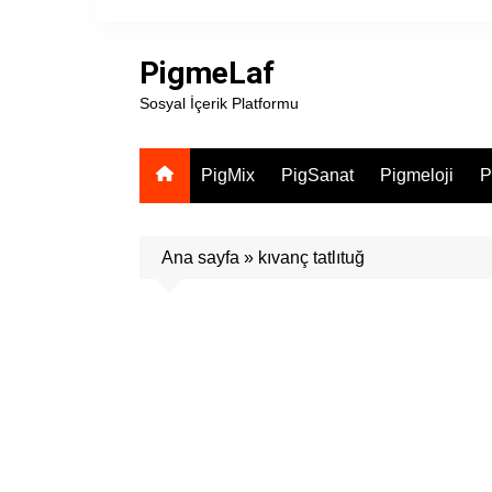
Skip
to
PigmeLaf
content
Sosyal İçerik Platformu
PigMix
PigSanat
Pigmeloji
P
Ana sayfa
»
kıvanç tatlıtuğ