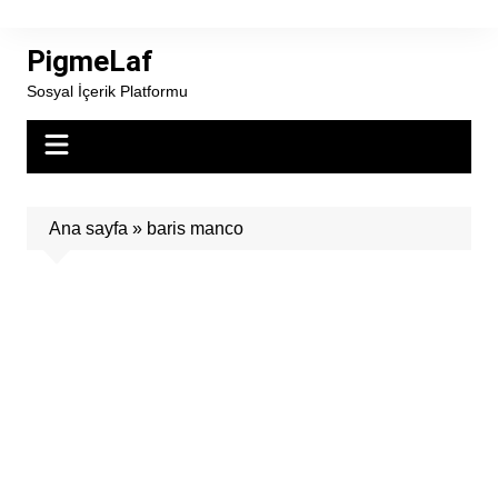
Skip
to
PigmeLaf
content
Sosyal İçerik Platformu
Ana sayfa
»
baris manco