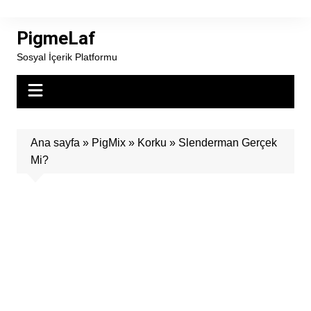
Skip
to
PigmeLaf
content
Sosyal İçerik Platformu
Ana sayfa
»
PigMix
»
Korku
»
Slenderman Gerçek
Mi?