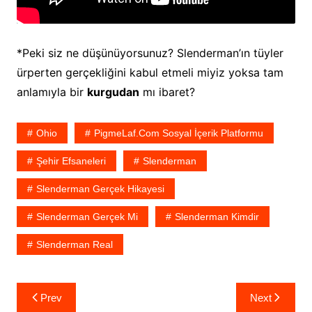
*Peki siz ne düşünüyorsunuz? Slenderman’ın tüyler
ürperten gerçekliğini kabul etmeli miyiz yoksa tam
anlamıyla bir
kurgudan
mı ibaret?
Ohio
PigmeLaf.com Sosyal İçerik Platformu
Şehir Efsaneleri
Slenderman
Slenderman Gerçek Hikayesi
Slenderman Gerçek Mi
Slenderman Kimdir
Slenderman Real
Yazı
Prev
Next