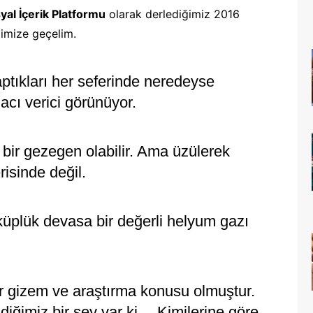
al İçerik Platformu
olarak derlediğimiz 2016
ğimize geçelim.
aptıkları her seferinde neredeyse
 acı verici görünüyor.
ir gezegen olabilir. Ama üzülerek
risinde değil.
küplük devasa bir değerli helyum gazı
r gizem ve araştırma konusu olmuştur.
ldiğimiz bir şey var ki… Kimilerine göre