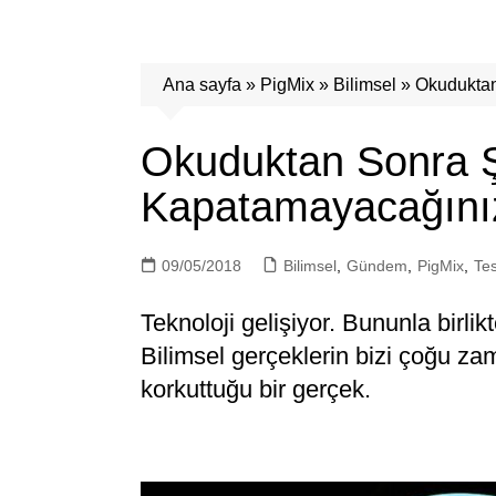
Ana sayfa
»
PigMix
»
Bilimsel
»
Okuduktan
Okuduktan Sonra Ş
Kapatamayacağınız
09/05/2018
Bilimsel
,
Gündem
,
PigMix
,
Tes
Teknoloji gelişiyor. Bununla birlik
Bilimsel gerçeklerin bizi çoğu za
korkuttuğu bir gerçek.