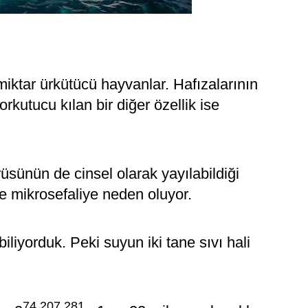
 miktar ürkütücü hayvanlar. Hafızalarının
rkutucu kılan bir diğer özellik ise
üsünün de cinsel olarak yayılabildiği
de mikrosefaliye neden oluyor.
liyorduk. Peki suyun iki tane sıvı hali
74,207,281