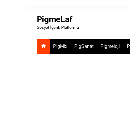
Skip
to
PigmeLaf
content
Sosyal İçerik Platformu
PigMix
PigSanat
Pigmeloji
P