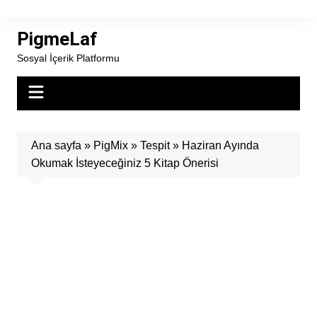
Skip
to
PigmeLaf
content
Sosyal İçerik Platformu
Ana sayfa
»
PigMix
»
Tespit
»
Haziran Ayında
Okumak İsteyeceğiniz 5 Kitap Önerisi