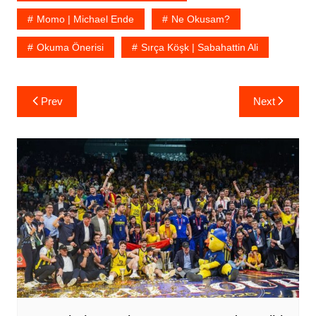
Momo | Michael Ende
Ne Okusam?
Okuma Önerisi
Sırça Köşk | Sabahattin Ali
Yazı
Prev
Next
gezinmesi