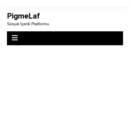
Skip
to
PigmeLaf
content
Sosyal İçerik Platformu