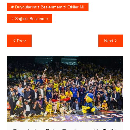
Duygularımız Beslenmemizi Etkiler Mi
Sağlıklı Beslenme
Yazı
Prev
Next
gezinmesi