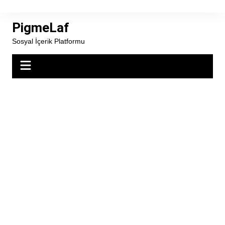
Skip
to
PigmeLaf
content
Sosyal İçerik Platformu