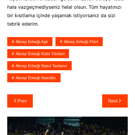
hala vazgeçmediyseniz helal olsun. Tüm hayatınızı
bir kısıtlama içinde yaşamak istiyorsanız da sizi
tebrik ederim.
Akrep Erkeği Aşk
Akrep Erkeği Flört
Akrep Erkeği Kötü Yönleri
Akrep Erkeği Nasıl Tavlanır
Akrep Erkeği Nasıldır
Yazı
Prev
Next
gezinmesi