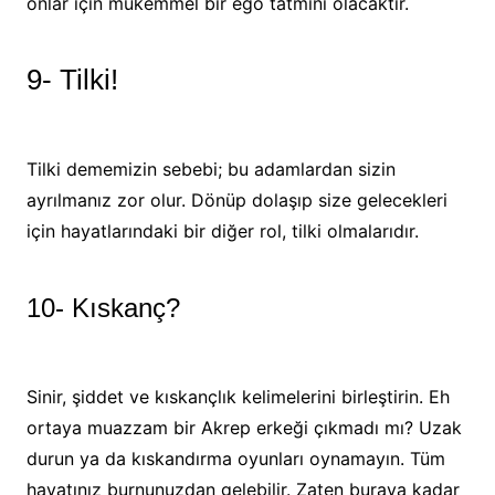
onlar için mükemmel bir ego tatmini olacaktır.
9- Tilki!
Tilki dememizin sebebi; bu adamlardan sizin
ayrılmanız zor olur. Dönüp dolaşıp size gelecekleri
için hayatlarındaki bir diğer rol, tilki olmalarıdır.
10- Kıskanç?
Sinir, şiddet ve kıskançlık kelimelerini birleştirin. Eh
ortaya muazzam bir Akrep erkeği çıkmadı mı? Uzak
durun ya da kıskandırma oyunları oynamayın. Tüm
hayatınız burnunuzdan gelebilir. Zaten buraya kadar