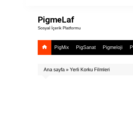
Skip
to
PigmeLaf
content
Sosyal İçerik Platformu
PigMix
PigSanat
Pigmeloji
P
Ana sayfa
»
Yerli Korku Filmleri