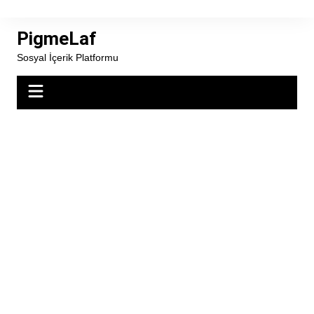
Skip
to
PigmeLaf
content
Sosyal İçerik Platformu