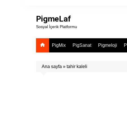
Skip
to
PigmeLaf
content
Sosyal İçerik Platformu
PigMix
PigSanat
Pigmeloji
P
Ana sayfa
»
tahir kaleli