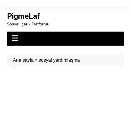
Skip
to
PigmeLaf
content
Sosyal İçerik Platformu
Ana sayfa
»
sosyal yardımlaşma