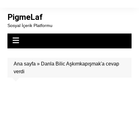
Skip
to
PigmeLaf
content
Sosyal İçerik Platformu
Ana sayfa
»
Danla Bilic Aşkımkapışmak'a cevap
verdi