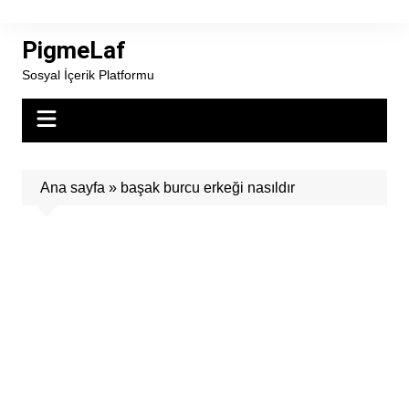
Skip
to
PigmeLaf
content
Sosyal İçerik Platformu
Ana sayfa
»
başak burcu erkeği nasıldır