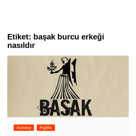
Etiket:
başak burcu erkeği
nasıldır
Astroloji
PigMix