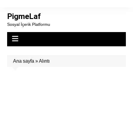
Skip
to
PigmeLaf
content
Sosyal İçerik Platformu
Ana sayfa
»
Alıntı