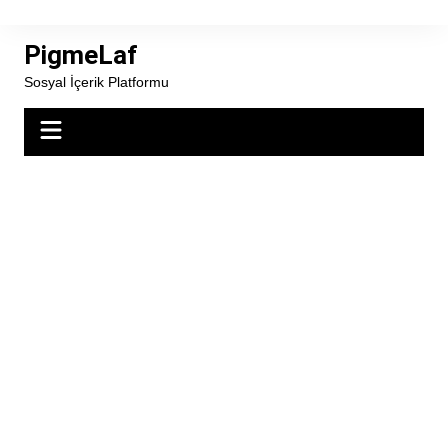
Skip
to
PigmeLaf
content
Sosyal İçerik Platformu