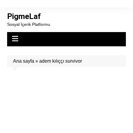
Skip
to
PigmeLaf
content
Sosyal İçerik Platformu
Ana sayfa
»
adem kılıççı survivor