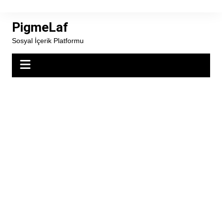
Skip
to
PigmeLaf
content
Sosyal İçerik Platformu