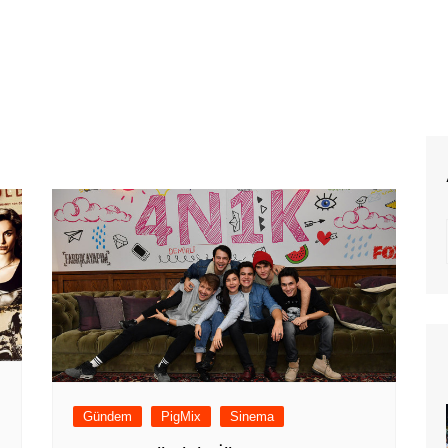
Gündem
PigMix
Sinema