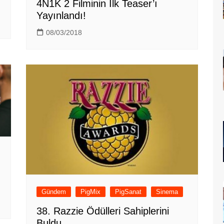
4N1K 2 Filminin İlk Teaser’ı
Yayınlandı!
08/03/2018
Gündem
PigMix
PigSanat
Sinema
38. Razzie Ödülleri Sahiplerini
Buldu