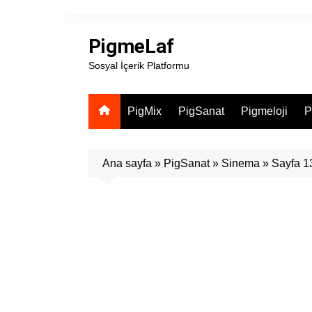
Skip
to
PigmeLaf
content
Sosyal İçerik Platformu
PigMix
PigSanat
Pigmeloji
P
Ana sayfa
»
PigSanat
»
Sinema
»
Sayfa 1