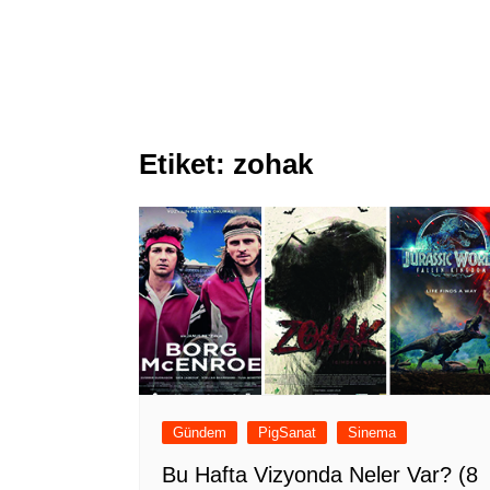
Etiket:
zohak
Gündem
PigSanat
Sinema
Bu Hafta Vizyonda Neler Var? (8