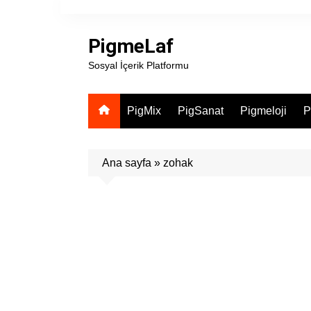
Skip
to
PigmeLaf
content
Sosyal İçerik Platformu
PigMix
PigSanat
Pigmeloji
P
Ana sayfa
»
zohak