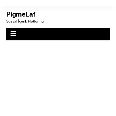
Skip
to
PigmeLaf
content
Sosyal İçerik Platformu