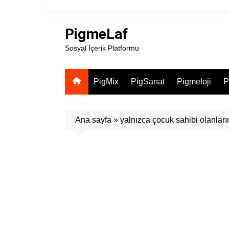
Skip
to
PigmeLaf
content
Sosyal İçerik Platformu
PigMix
PigSanat
Pigmeloji
P
Ana sayfa
»
yalnızca çocuk sahibi olanlar