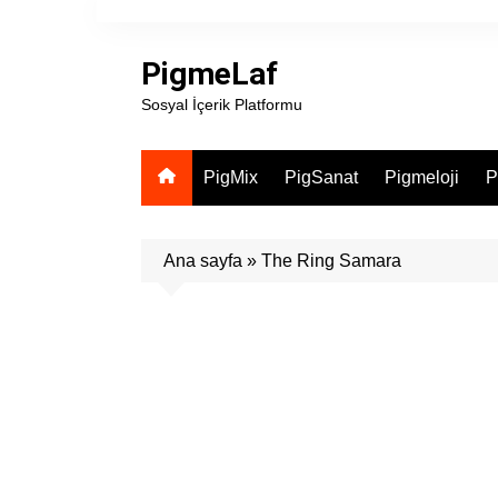
Skip
to
PigmeLaf
content
Sosyal İçerik Platformu
PigMix
PigSanat
Pigmeloji
P
Ana sayfa
»
The Ring Samara