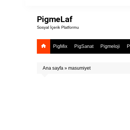
Skip
to
PigmeLaf
content
Sosyal İçerik Platformu
PigMix
PigSanat
Pigmeloji
P
Ana sayfa
»
masumiyet