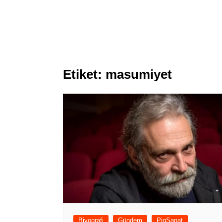
Etiket:
masumiyet
Biyografi
Gündem
PigSanat