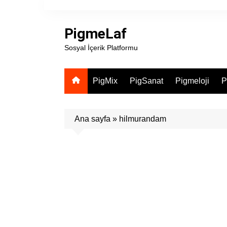
Skip
to
PigmeLaf
content
Sosyal İçerik Platformu
PigMix
PigSanat
Pigmeloji
P
Ana sayfa
»
hilmurandam