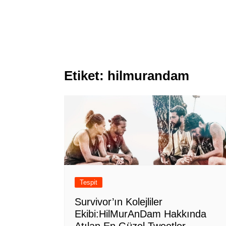
Etiket:
hilmurandam
Tespit
Survivor’ın Kolejliler
Ekibi:HilMurAnDam Hakkında