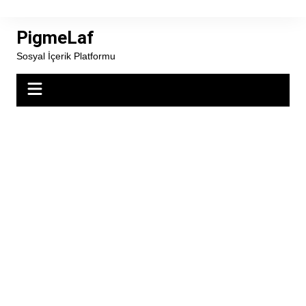
Skip
to
PigmeLaf
content
Sosyal İçerik Platformu