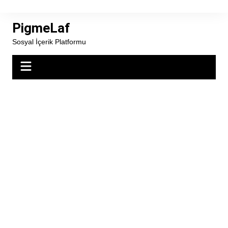
Skip
to
PigmeLaf
content
Sosyal İçerik Platformu