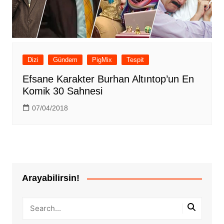
Dizi
Gündem
PigMix
Tespit
Efsane Karakter Burhan Altıntop’un En
Komik 30 Sahnesi
07/04/2018
Arayabilirsin!